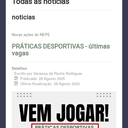
Todas as notícias
CONTATO
noticias
DOCUMENTOS
PROJETOS
Novas ações do NEPE
PRÁTICAS DESPORTIVAS - últimas
vagas
Detalhes
Escrito por
Vanessa da Rocha Rodrigues
Publicado: 28 Agosto 2025
Última Atualização: 28 Agosto 2025