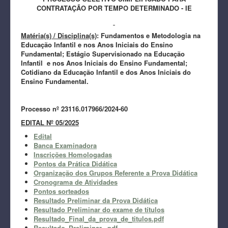
CONTRATAÇÃO POR TEMPO DETERMINADO - IE
Matéria(s) / Disciplina(s)
: Fundamentos e Metodologia na
Educação Infantil e nos Anos Iniciais do Ensino
Fundamental; Estágio Supervisionado na Educação
Infantil e nos Anos Iniciais do Ensino Fundamental;
Cotidiano da Educação Infantil e dos Anos Iniciais do
Ensino Fundamental.
Processo nº 23116.017966/2024-60
EDITAL Nº 05/2025
Edital
Banca Examinadora
Inscrições Homologadas
Pontos da Prática Didática
Organização dos Grupos Referente a Prova Didática
Cronograma de Atividades
Pontos sorteados
Resultado Preliminar da Prova Didática
Resultado Preliminar do exame de títulos
Resultado_Final_da_prova_de_titulos.pdf
Resultado_Preliminar_.pdf