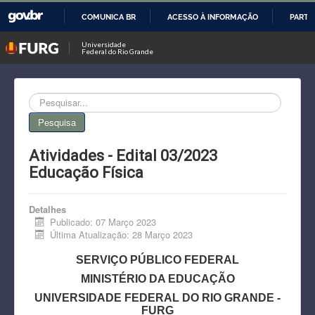
COMUNICA BR
ACESSO À INFORMAÇÃO
PARTI
IR
Universidade
Federal do Rio Grande
PARA
O
CONTEÚDO
Busca
Pesquisa
Atividades - Edital 03/2023
Educação Física
Detalhes
Publicado: 07 Março 2023
Última Atualização: 28 Março 2023
SERVIÇO PÚBLICO FEDERAL
MINISTÉRIO DA EDUCAÇÃO
UNIVERSIDADE FEDERAL DO RIO GRANDE -
FURG