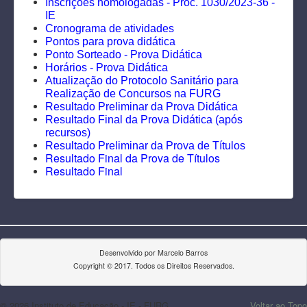
Inscrições homologadas - Proc. 1030/2023-36 -
IE
Cronograma de atividades
Pontos para prova didática
Ponto Sorteado - Prova Didática
Horários - Prova Didática
Atualização do Protocolo Sanitário para
Realização de Concursos na FURG
Resultado Preliminar da Prova Didática
Resultado Final da Prova Didática
(após
recursos)
Resultado Preliminar da Prova de Títulos
Resultado Final da Prova de Títulos
Resultado Final
Desenvolvido por Marcelo Barros
Copyright © 2017. Todos os Direitos Reservados.
© 2026 Instituto de Educação - IE - FURG
Voltar ao Topo